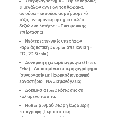
Υπερηχογράφημα – Triplex καρδιάς
& μεγάλων αγγείων του θώρακα:
ανιούσα – κατιούσα αορτή, αορτικό
τόξο, πνευμονική αρτηρία (μελέτη
δεξιών κοιλοτήτων – Πνευμονικής
Υπέρτασης)
Νεότερες τεχνικές υπερήχων
καρδιάς (Ιστική Doppler απεικόνιση –
TDI, 2D Strain ).
Δυναμική ηχωκαρδιογραφία (Stress
Echo) –
Διοισοφάγειο υπερηχογράφημα
(συνεργασία με Ηχωκαρδιογραφικό
εργαστήριο ΓΝΑ Σισμανόγλειο)
Δοκιμασία (test) κόπωσης σε
κυλιόμενο τάπητα.
Holter ρυθμού 24ωρη έως 5μερη
καταγραφή (Περιπατητική