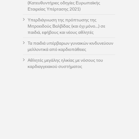
(Κατευθυντήριες οδηγίες Ευρωπαϊκής
Εταιρείας Υπέρτασης 2021)
Υπερδιάγνωση της πρόπτωσης της
Μιτροειδούς Βαλβίδας (και όχι μόνο…) σε
παιδιά, εφήβους και νέους αθλητές
Τα παιδιά υπέρβαρων γυναικών κινδυνεύουν
μελλοντικά από καρδιοπάθειες
Αθλητές μεγάλης ηλικίας με νόσους του
καρδιαγγειακού συστήματος