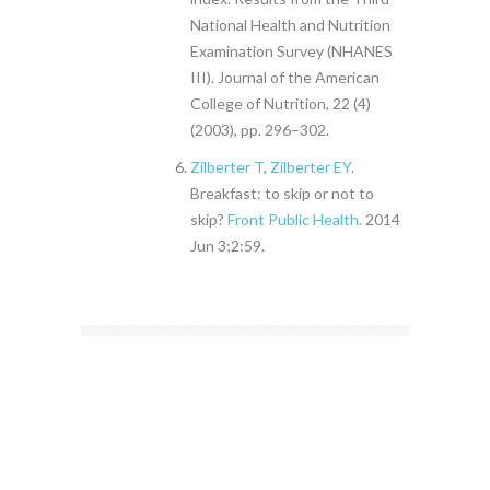
National Health and Nutrition
Examination Survey (NHANES
III). Journal of the American
College of Nutrition, 22 (4)
(2003), pp. 296–302.
Zilberter T
,
Zilberter EY
.
Breakfast: to skip or not to
skip?
Front Public Health.
2014
Jun 3;2:59.