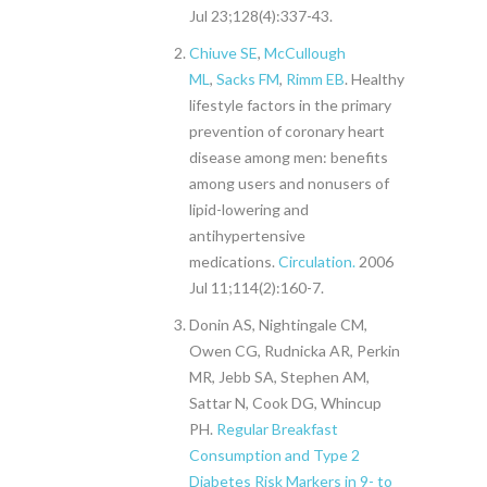
Jul 23;128(4):337-43.
Chiuve SE
,
McCullough
ML
,
Sacks FM
,
Rimm EB
. Healthy
lifestyle factors in the primary
prevention of coronary heart
disease among men: benefits
among users and nonusers of
lipid-lowering and
antihypertensive
medications.
Circulation.
2006
Jul 11;114(2):160-7.
Donin AS, Nightingale CM,
Owen CG, Rudnicka AR, Perkin
MR, Jebb SA, Stephen AM,
Sattar N, Cook DG, Whincup
PH.
Regular Breakfast
Consumption and Type 2
Diabetes Risk Markers in 9- to