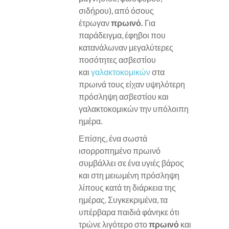
σιδήρου), από όσους
έτρωγαν
πρωινό.
Για
παράδειγμα, έφηβοι που
κατανάλωναν μεγαλύτερες
ποσότητες ασβεστίου
και
γαλακτοκομικών
στα
πρωινά τους είχαν υψηλότερη
πρόσληψη ασβεστίου και
γαλακτοκομικών την υπόλοιπη
ημέρα.
Επίσης, ένα σωστά
ισορροπημένο πρωινό
συμβάλλει σε ένα υγιές βάρος
και στη μειωμένη πρόσληψη
λίπους κατά τη διάρκεια της
ημέρας. Συγκεκριμένα, τα
υπέρβαρα παιδιά φάνηκε ότι
τρώνε λιγότερο στο
πρωινό
και