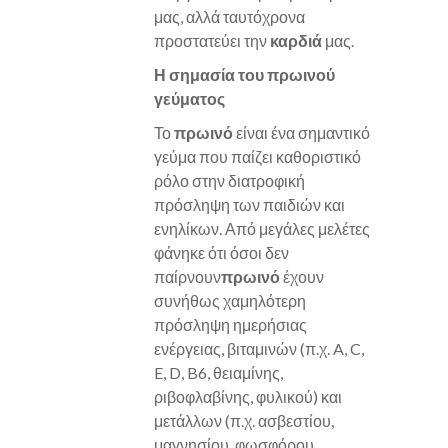
μας, αλλά ταυτόχρονα
προστατεύει την
καρδιά
μας.
Η σημασία του πρωινού
γεύματος
Το
πρωινό
είναι ένα σημαντικό
γεύμα που παίζει καθοριστικό
ρόλο στην διατροφική
πρόσληψη των παιδιών και
ενηλίκων. Από μεγάλες μελέτες
φάνηκε ότι όσοι δεν
παίρνουν
πρωινό
έχουν
συνήθως χαμηλότερη
πρόσληψη ημερήσιας
ενέργειας, βιταμινών (π.χ. A, C,
E, D, B6, θειαμίνης,
ριβοφλαβίνης, φυλικού) και
μετάλλων (π.χ. ασβεστίου,
μαγνησίου, φωσφόρου,