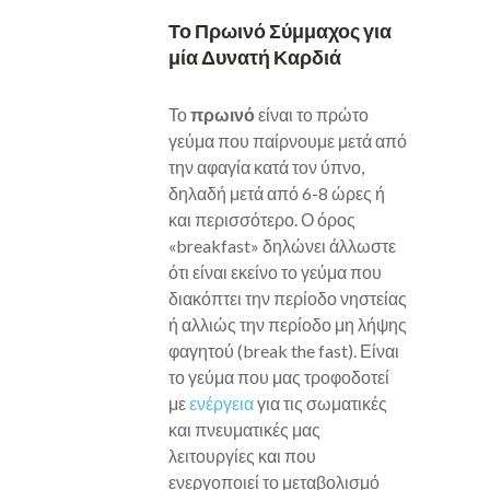
Το Πρωινό Σύμμαχος για
μία Δυνατή Καρδιά
Το
πρωινό
είναι το πρώτο
γεύμα που παίρνουμε μετά από
την αφαγία κατά τον ύπνο,
δηλαδή μετά από 6-8 ώρες ή
και περισσότερο. Ο όρος
«breakfast» δηλώνει άλλωστε
ότι είναι εκείνο το γεύμα που
διακόπτει την περίοδο νηστείας
ή αλλιώς την περίοδο μη λήψης
φαγητού (break the fast). Είναι
το γεύμα που μας τροφοδοτεί
με
ενέργεια
για τις σωματικές
και πνευματικές μας
λειτουργίες και που
ενεργοποιεί το μεταβολισμό