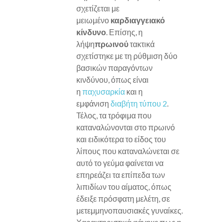
σχετίζεται με
μειωμένο
καρδιαγγειακό
κίνδυνο
. Επίσης, η
λήψη
πρωινού
τακτικά
σχετίστηκε με τη ρύθμιση δύο
βασικών παραγόντων
κινδύνου, όπως είναι
η
παχυσαρκία
και η
εμφάνιση
διαβήτη τύπου 2
.
Τέλος, τα τρόφιμα που
καταναλώνονται στο πρωινό
και ειδικότερα το είδος του
λίπους που καταναλώνεται σε
αυτό το γεύμα φαίνεται να
επηρεάζει τα επίπεδα των
λιπιδίων του αίματος, όπως
έδειξε πρόσφατη μελέτη, σε
μετεμμηνοπαυσιακές γυναίκες.