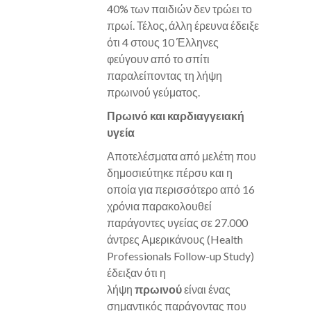
40% των παιδιών δεν τρώει το
πρωί. Τέλος, άλλη έρευνα έδειξε
ότι 4 στους 10 Έλληνες
φεύγουν από το σπίτι
παραλείποντας τη λήψη
πρωινού γεύματος.
Πρωινό και καρδιαγγειακή
υγεία
Αποτελέσματα από μελέτη που
δημοσιεύτηκε πέρσυ και η
οποία για περισσότερο από 16
χρόνια παρακολουθεί
παράγοντες υγείας σε 27.000
άντρες Αμερικάνους (Health
Professionals Follow-up Study)
έδειξαν ότι η
λήψη
πρωινού
είναι ένας
σημαντικός παράγοντας που