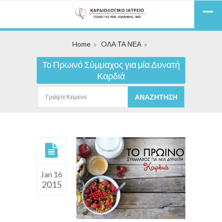
Home
OΛΑ ΤΑ ΝΕΑ
Το Πρωινό Σύμμαχος για μία Δυνατή
Καρδιά
Jan 16
2015