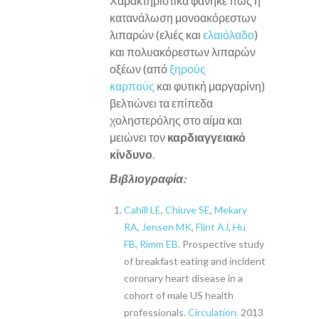
Χαρακτηριστικά φάνηκε πως η
κατανάλωση μονοακόρεστων
λιπαρών (ελιές και
ελαιόλαδο
)
και πολυακόρεστων λιπαρών
οξέων (από
ξηρούς
καρπούς
και φυτική μαργαρίνη)
βελτιώνει τα επίπεδα
χοληστερόλης στο αίμα και
μειώνει τον
καρδιαγγειακό
κίνδυνο
.
Βιβλιογραφία:
Cahill LE
,
Chiuve SE
,
Mekary
RA
,
Jensen MK
,
Flint AJ
,
Hu
FB
,
Rimm EB
. Prospective study
of breakfast eating and incident
coronary heart disease in a
cohort of male US health
professionals.
Circulation.
2013