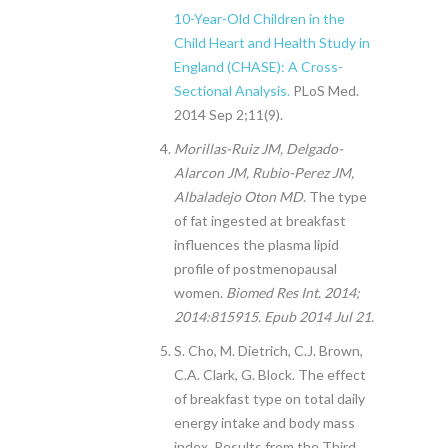
10-Year-Old Children in the
Child Heart and Health Study in
England (CHASE): A Cross-
Sectional Analysis.
PLoS Med.
2014 Sep 2;11(9).
Morillas-Ruiz JM, Delgado-
Alarcon JM, Rubio-Perez JM,
Albaladejo Oton MD
. The type
of fat ingested at breakfast
influences the plasma lipid
profile of postmenopausal
women.
Biomed Res Int. 2014;
2014:815915. Epub 2014 Jul 21.
S. Cho, M. Dietrich, C.J. Brown,
C.A. Clark, G. Block. The effect
of breakfast type on total daily
energy intake and body mass
index. Results from the Third