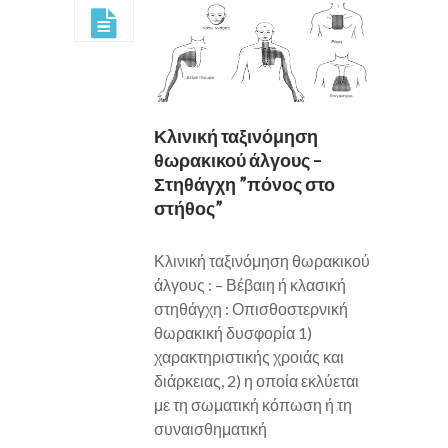
Κλινική ταξινόμηση
θωρακικού άλγους –
Στηθάγχη ”πόνος στο
στήθος”
Κλινική ταξινόμηση θωρακικού
άλγους : – Βέβαιη ή κλασική
στηθάγχη : Οπισθοστερνική
θωρακική δυσφορία 1)
χαρακτηριστικής χροιάς και
διάρκειας, 2) η οποία εκλύεται
με τη σωματική κόπωση ή τη
συναισθηματική